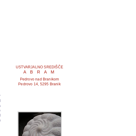
M
USTVARJALNO SREDIŠČE
A B R A M
Pedrovo nad Branikom
Pedrovo 14, 5295 Branik
r
l
a
e
l
n