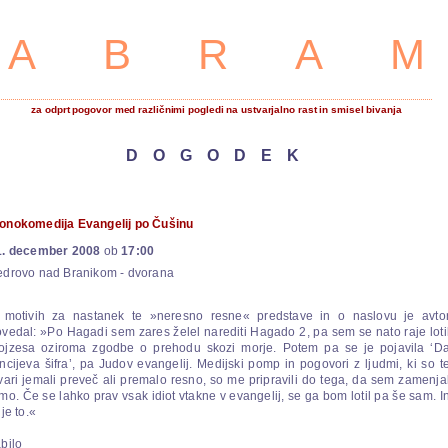
ABRA
za odprt pogovor med različnimi pogledi na ustvarjalno rast in smisel bivanja
DOGODEK
onokomedija Evangelij po Čušinu
1. december 2008
ob
17:00
edrovo nad Branikom
-
dvorana
 motivih za nastanek te »neresno resne« predstave in o naslovu je avto
vedal: »Po Hagadi sem zares želel narediti Hagado 2, pa sem se nato raje loti
ojzesa oziroma zgodbe o prehodu skozi morje. Potem pa se je pojavila ‘D
ncijeva šifra’, pa Judov evangelij. Medijski pomp in pogovori z ljudmi, ki so t
vari jemali preveč ali premalo resno, so me pripravili do tega, da sem zamenja
mo. Če se lahko prav vsak idiot vtakne v evangelij, se ga bom lotil pa še sam. I
 je to.«
bilo