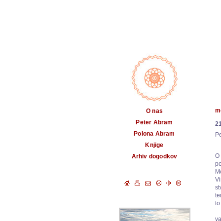
m
O nas
Peter Abram
2
Polona Abram
P
Knjige
O
Arhiv dogodkov
po
M
Vi
st
te
to
va